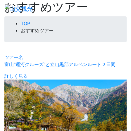
おすすめツアー
TOP
おすすめツアー
ツアー名
富山"運河クルーズ"と立山黒部アルペンルート２日間
詳しく見る