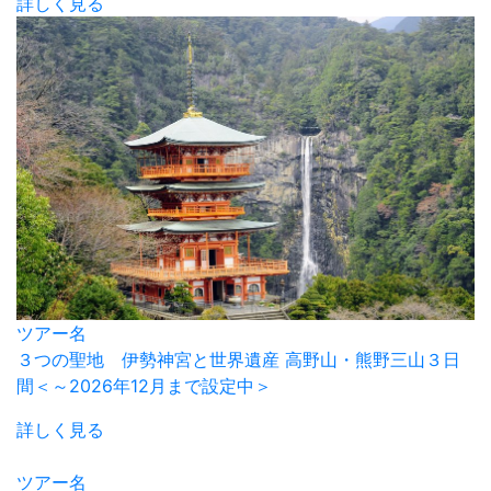
詳しく見る
ツアー名
３つの聖地 伊勢神宮と世界遺産 高野山・熊野三山３日
間＜～2026年12月まで設定中＞
詳しく見る
ツアー名